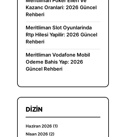
Meritliman Poker Elleri Ve
Kazanc Oranlari: 2026 Güncel
Rehberi
Meritliman Slot Oyunlarinda
Rtp Hilesi Yapilir: 2026 Güncel
Rehberi
Meritliman Vodafone Mobil
Odeme Bahis Yap: 2026
Güncel Rehberi
DIZIN
Haziran 2026 (1)
Nisan 2026 (2)