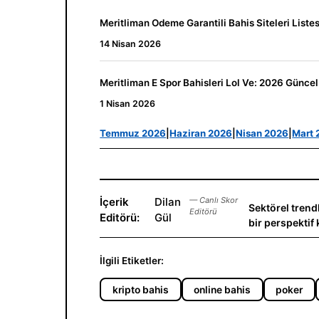
Meritliman Odeme Garantili Bahis Siteleri Liste
14 Nisan 2026
Meritliman E Spor Bahisleri Lol Ve: 2026 Güncel
1 Nisan 2026
Temmuz 2026
|
Haziran 2026
|
Nisan 2026
|
Mart 
İçerik
Dilan
— Canlı Skor
Sektörel trend
Editörü
Editörü:
Gül
bir perspektif 
İlgili Etiketler:
kripto bahis
online bahis
poker