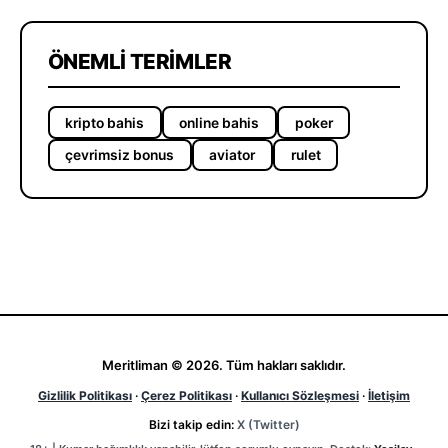
ÖNEMLI TERIMLER
kripto bahis
online bahis
poker
çevrimsiz bonus
aviator
rulet
Meritliman © 2026. Tüm hakları saklıdır.
Gizlilik Politikası
·
Çerez Politikası
·
Kullanıcı Sözleşmesi
·
İletişim
Bizi takip edin:
X (Twitter)