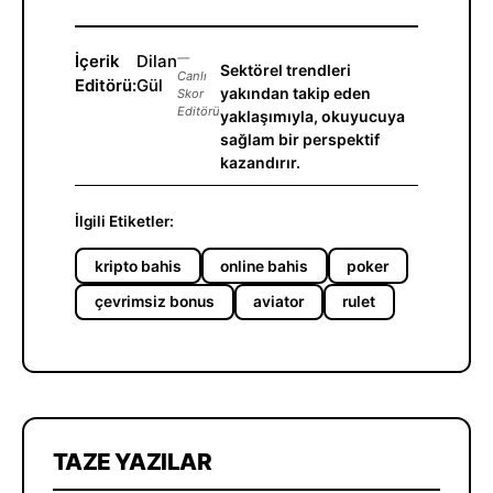
İçerik
Dilan
—
Sektörel trendleri
Canlı
Editörü:
Gül
yakından takip eden
Skor
Editörü
yaklaşımıyla, okuyucuya
sağlam bir perspektif
kazandırır.
İlgili Etiketler:
kripto bahis
online bahis
poker
çevrimsiz bonus
aviator
rulet
TAZE YAZILAR