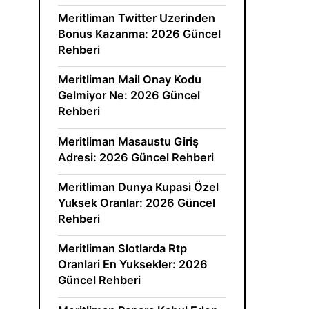
Meritliman Twitter Uzerinden
Bonus Kazanma: 2026 Güncel
Rehberi
Meritliman Mail Onay Kodu
Gelmiyor Ne: 2026 Güncel
Rehberi
Meritliman Masaustu Giriş
Adresi: 2026 Güncel Rehberi
Meritliman Dunya Kupasi Özel
Yuksek Oranlar: 2026 Güncel
Rehberi
Meritliman Slotlarda Rtp
Oranlari En Yuksekler: 2026
Güncel Rehberi