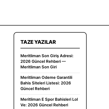
TAZE YAZILAR
Meritliman Son Giriş Adresi:
2026 Güncel Rehberi —
Meritliman Son Giri
Meritliman Odeme Garantili
Bahis Siteleri Listesi: 2026
Güncel Rehberi
Meritliman E Spor Bahisleri Lol
Ve: 2026 Güncel Rehberi