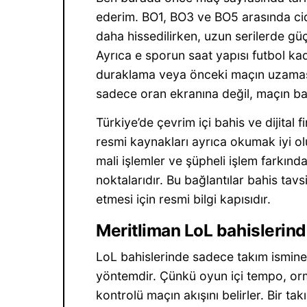
ederim. BO1, BO3 ve BO5 arasında cidd
daha hissedilirken, uzun serilerde güç
Ayrıca e sporun saat yapısı futbol kad
duraklama veya önceki maçın uzaması 
sadece oran ekranına değil, maçın b
Türkiye’de çevrim içi bahis ve dijital
resmi kaynakları ayrıca okumak iyi olu
mali işlemler ve şüpheli işlem farkında
noktalarıdır. Bu bağlantılar bahis tavsi
etmesi için resmi bilgi kapısıdır.
Meritliman LoL bahislerind
LoL bahislerinde sadece takım ismin
yöntemdir. Çünkü oyun içi tempo, orma
kontrolü maçın akışını belirler. Bir t