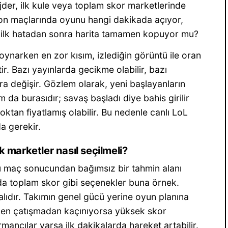
 ejder, ilk kule veya toplam skor marketlerinde
 son maçlarında oyunu hangi dakikada açıyor,
a ilk hatadan sonra harita tamamen kopuyor mu?
oynarken en zor kısım, izlediğin görüntü ile oran
r. Bazı yayınlarda gecikme olabilir, bazı
 değişir. Gözlem olarak, yeni başlayanların
m da burasıdır; savaş başladı diye bahis girilir
tan fiyatlamış olabilir. Bu nedenle canlı LoL
a gerekir.
marketler nasıl seçilmeli?
 maç sonucundan bağımsız bir tahmin alanı
ya da toplam skor gibi seçenekler buna örnek.
lıdır. Takımın genel gücü yerine oyun planına
rken çatışmadan kaçınıyorsa yüksek skor
ormancılar varsa ilk dakikalarda hareket artabilir.