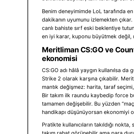
Benim deneyimimde LoL tarafında en t
dakikanın uyumunu izlemekten çıkar. 
canlı bahiste sırf eski beklentiye tut
en iyi karar, kuponu büyütmek değil, ma
Meritliman CS:GO ve Count
ekonomisi
CS:GO adı hâlâ yaygın kullanılsa da 
Strike 2 olarak karşına çıkabilir. Mer
mantık değişmez: harita, taraf seçim
Bir takım ilk raundu kaybedip force b
tamamen değişebilir. Bu yüzden “maç 
handikapı düşünüyorsan ekonomiyi 
Pratikte kullanıcıların takıldığı nokta
takım rahat görünebilir ama para dur