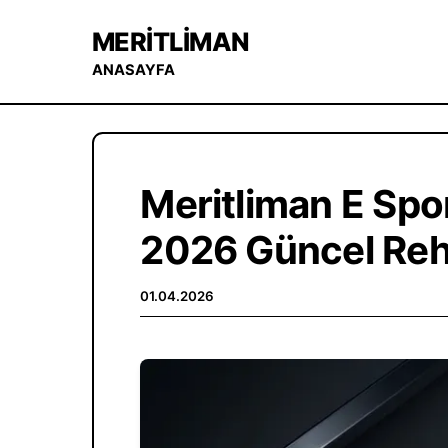
MERITLIMAN
ANASAYFA
Meritliman E Spor
2026 Güncel Reh
01.04.2026