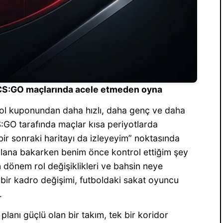
e CS:GO maçlarında acele etmeden oyna
utbol kuponundan daha hızlı, daha genç ve daha
S:GO tarafında maçlar kısa periyotlarda
bir sonraki haritayı da izleyeyim” noktasında
 alana bakarken benim önce kontrol ettiğim şey
n dönem rol değişiklikleri ve bahsin neye
bir kadro değişimi, futboldaki sakat oyuncu
.
lanı güçlü olan bir takım, tek bir koridor