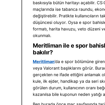
baskısıyla bütün haritayı açabilir. CS
maçlarında ise tabanca raundu, ekon
değiştirebilir. Pratikte kullanıcıların
düşüncesi oluyor. Oysa e spor bahisle
formatı, harita havuzu, veto düzeni v
okunmalı.
Meritliman ile e spor bah
bakılır?
Meritliman
’da e spor bölümüne giren
veya Valorant başlıklarını görür. Bur
gerçekten ne ifade ettiğini anlamak olm
kule, ilk ejder, handikap ya da seri s
görülen durum, kullanıcının oranı beğ
kazanılsa bile kuponun neden yatığı a
Ben burada önce maç sayfasında tarih,