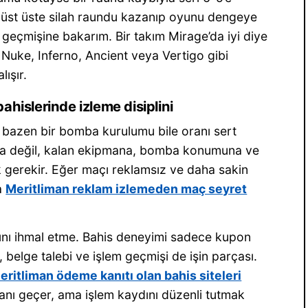
kım üst üste silah raundu kazanıp oyunu dengeye
o geçmişine bakarım. Bir takım Mirage’da iyi diye
Nuke, Inferno, Ancient veya Vertigo gibi
ışır.
ahislerinde izleme disiplini
r; bazen bir bomba kurulumu bile oranı sert
sına değil, kalan ekipmana, bomba konumuna ve
 gerekir. Eğer maçı reklamsız ve daha sakin
da
Meritliman reklam izlemeden maç seyret
ını ihmal etme. Bahis deneyimi sadece kupon
 belge talebi ve işlem geçmişi de işin parçası.
eritliman ödeme kanıtı olan bahis siteleri
anı geçer, ama işlem kaydını düzenli tutmak