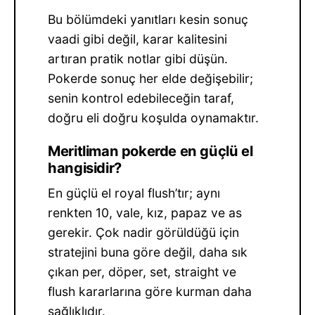
Bu bölümdeki yanıtları kesin sonuç
vaadi gibi değil, karar kalitesini
artıran pratik notlar gibi düşün.
Pokerde sonuç her elde değişebilir;
senin kontrol edebileceğin taraf,
doğru eli doğru koşulda oynamaktır.
Meritliman pokerde en güçlü el
hangisidir?
En güçlü el royal flush’tır; aynı
renkten 10, vale, kız, papaz ve as
gerekir. Çok nadir görüldüğü için
stratejini buna göre değil, daha sık
çıkan per, döper, set, straight ve
flush kararlarına göre kurman daha
sağlıklıdır.