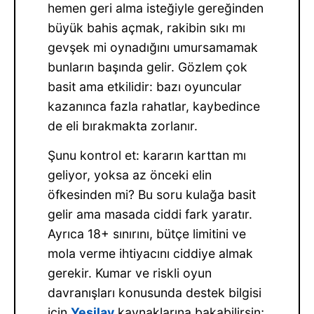
hemen geri alma isteğiyle gereğinden
büyük bahis açmak, rakibin sıkı mı
gevşek mi oynadığını umursamamak
bunların başında gelir. Gözlem çok
basit ama etkilidir: bazı oyuncular
kazanınca fazla rahatlar, kaybedince
de eli bırakmakta zorlanır.
Şunu kontrol et: kararın karttan mı
geliyor, yoksa az önceki elin
öfkesinden mi? Bu soru kulağa basit
gelir ama masada ciddi fark yaratır.
Ayrıca 18+ sınırını, bütçe limitini ve
mola verme ihtiyacını ciddiye almak
gerekir. Kumar ve riskli oyun
davranışları konusunda destek bilgisi
için
Yeşilay
kaynaklarına bakabilirsin;