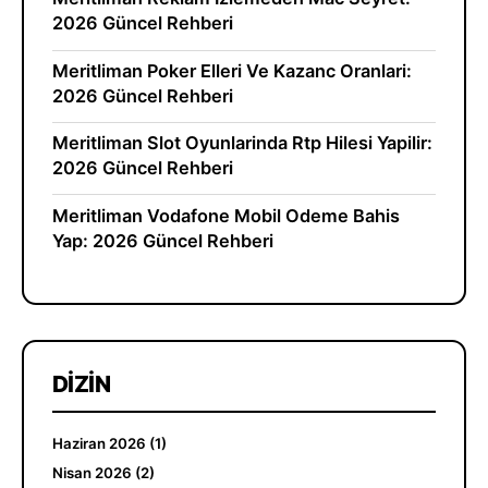
2026 Güncel Rehberi
Meritliman Poker Elleri Ve Kazanc Oranlari:
2026 Güncel Rehberi
Meritliman Slot Oyunlarinda Rtp Hilesi Yapilir:
2026 Güncel Rehberi
Meritliman Vodafone Mobil Odeme Bahis
Yap: 2026 Güncel Rehberi
DIZIN
Haziran 2026 (1)
Nisan 2026 (2)