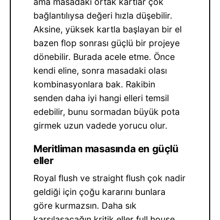
ama masadaki ortak kartlar çok
bağlantılıysa değeri hızla düşebilir.
Aksine, yüksek kartla başlayan bir el
bazen flop sonrası güçlü bir projeye
dönebilir. Burada acele etme. Önce
kendi eline, sonra masadaki olası
kombinasyonlara bak. Rakibin
senden daha iyi hangi elleri temsil
edebilir, bunu sormadan büyük pota
girmek uzun vadede yorucu olur.
Meritliman masasında en güçlü
eller
Royal flush ve straight flush çok nadir
geldiği için çoğu kararını bunlara
göre kurmazsın. Daha sık
karşılaşacağın kritik eller full house,