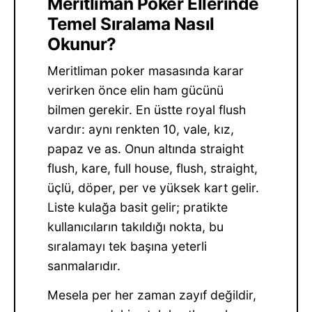
Meritliman Poker Ellerinde
Temel Sıralama Nasıl
Okunur?
Meritliman poker masasında karar
verirken önce elin ham gücünü
bilmen gerekir. En üstte royal flush
vardır: aynı renkten 10, vale, kız,
papaz ve as. Onun altında straight
flush, kare, full house, flush, straight,
üçlü, döper, per ve yüksek kart gelir.
Liste kulağa basit gelir; pratikte
kullanıcıların takıldığı nokta, bu
sıralamayı tek başına yeterli
sanmalarıdır.
Mesela per her zaman zayıf değildir,