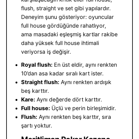
flush, straight ve set gibi yapılardır.
Deneyim şunu gösteriyor: oyuncular
full house gördüğünde rahatlıyor,
ama masadaki eşleşmiş kartlar rakibe
daha yüksek full house ihtimali
veriyorsa iş değişir.
Royal flush:
En üst eldir, aynı renkten
10’dan asa kadar sıralı kart ister.
Straight flush:
Aynı renkten ardışık
beş karttır.
Kare:
Aynı değerde dört karttır.
Full house:
Üçlü ve perin birleşimidir.
Flush:
Aynı renkten beş karttır, sıra
şartı yoktur.