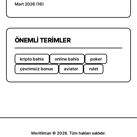
Mart 2026 (16)
ÖNEMLI TERIMLER
kripto bahis
online bahis
poker
çevrimsiz bonus
aviator
rulet
Meritliman © 2026. Tüm hakları saklıdır.