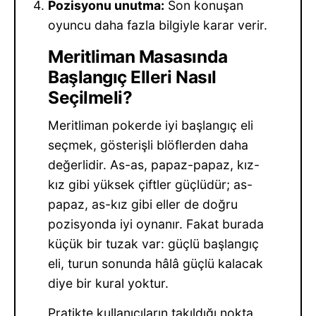
Pozisyonu unutma:
Son konuşan
oyuncu daha fazla bilgiyle karar verir.
Meritliman Masasında
Başlangıç Elleri Nasıl
Seçilmeli?
Meritliman pokerde iyi başlangıç eli
seçmek, gösterişli blöflerden daha
değerlidir. As-as, papaz-papaz, kız-
kız gibi yüksek çiftler güçlüdür; as-
papaz, as-kız gibi eller de doğru
pozisyonda iyi oynanır. Fakat burada
küçük bir tuzak var: güçlü başlangıç
eli, turun sonunda hâlâ güçlü kalacak
diye bir kural yoktur.
Pratikte kullanıcıların takıldığı nokta