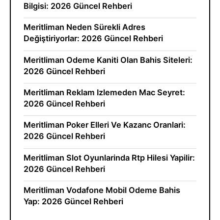
Bilgisi: 2026 Güncel Rehberi
Meritliman Neden Sürekli Adres
Değiştiriyorlar: 2026 Güncel Rehberi
Meritliman Odeme Kaniti Olan Bahis Siteleri:
2026 Güncel Rehberi
Meritliman Reklam Izlemeden Mac Seyret:
2026 Güncel Rehberi
Meritliman Poker Elleri Ve Kazanc Oranlari:
2026 Güncel Rehberi
Meritliman Slot Oyunlarinda Rtp Hilesi Yapilir:
2026 Güncel Rehberi
Meritliman Vodafone Mobil Odeme Bahis
Yap: 2026 Güncel Rehberi