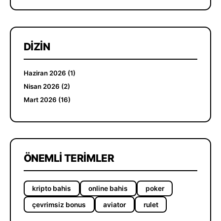
DIZIN
Haziran 2026 (1)
Nisan 2026 (2)
Mart 2026 (16)
ÖNEMLI TERIMLER
kripto bahis
online bahis
poker
çevrimsiz bonus
aviator
rulet