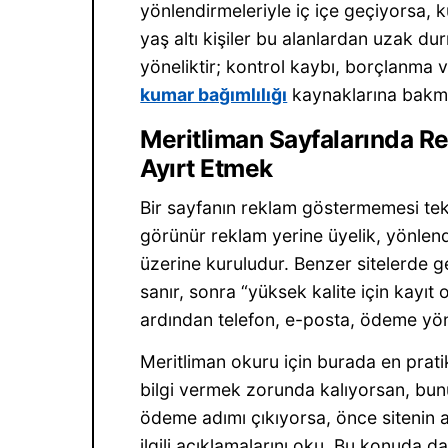
yönlendirmeleriyle iç içe geçiyorsa, k
yaş altı kişiler bu alanlardan uzak dur
yöneliktir; kontrol kaybı, borçlanma v
kumar bağımlılığı
kaynaklarına bakma
Meritliman Sayfalarında R
Ayırt Etmek
Bir sayfanın reklam göstermemesi tek 
görünür reklam yerine üyelik, yönlen
üzerine kuruludur. Benzer sitelerde ge
sanır, sonra “yüksek kalite için kayıt 
ardından telefon, e-posta, ödeme yö
Meritliman okuru için burada en prati
bilgi vermek zorunda kalıyorsan, bunu
ödeme adımı çıkıyorsa, önce sitenin adr
ilgili açıklamalarını oku. Bu konuda d