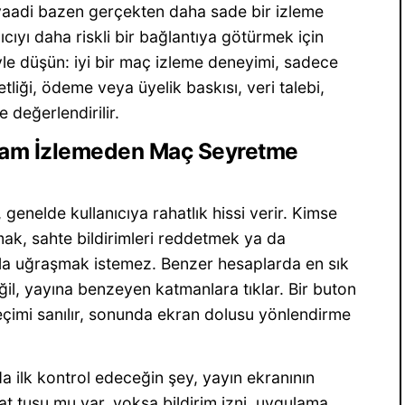
vaadi bazen gerçekten daha sade bir izleme
ıcıyı daha riskli bir bağlantıya götürmek için
öyle düşün: iyi bir maç izleme deneyimi, sadece
tliği, ödeme veya üyelik baskısı, veri talebi,
e değerlendirilir.
lam İzlemeden Maç Seyretme
genelde kullanıcıya rahatlık hissi verir. Kimse
ak, sahte bildirimleri reddetmek ya da
rla uğraşmak istemez. Benzer hesaplarda en sık
ğil, yayına benzeyen katmanlara tıklar. Bir buton
seçimi sanılır, sonunda ekran dolusu yönlendirme
a ilk kontrol edeceğin şey, yayın ekranının
at tuşu mu var, yoksa bildirim izni, uygulama