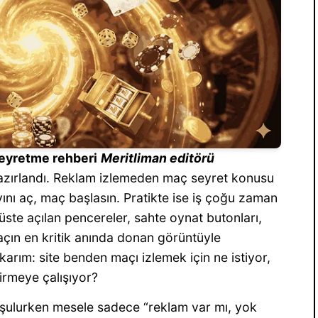
eyretme rehberi
Meritliman editörü
hazırlandı. Reklam izlemeden maç seyret konusu
ayını aç, maç başlasın. Pratikte ise iş çoğu zaman
üste açılan pencereler, sahte oynat butonları,
maçın en kritik anında donan görüntüyle
arım: site benden maçı izlemek için ne istiyor,
tirmeye çalışıyor?
uşulurken mesele sadece “reklam var mı, yok