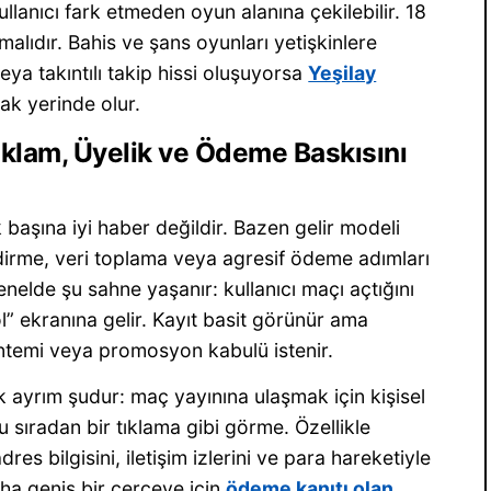
ullanıcı fark etmeden oyun alanına çekilebilir. 18
malıdır. Bahis ve şans oyunları yetişkinlere
eya takıntılı takip hissi oluşuyorsa
Yeşilay
k yerinde olur.
eklam, Üyelik ve Ödeme Baskısını
başına iyi haber değildir. Bazen gelir modeli
dirme, veri toplama veya agresif ödeme adımları
nelde şu sahne yaşanır: kullanıcı maçı açtığını
ol” ekranına gelir. Kayıt basit görünür ama
ntemi veya promosyon kabulü istenir.
k ayrım şudur: maç yayınına ulaşmak için kişisel
 sıradan bir tıklama gibi görme. Özellikle
es bilgisini, iletişim izlerini ve para hareketiyle
aha geniş bir çerçeve için
ödeme kanıtı olan