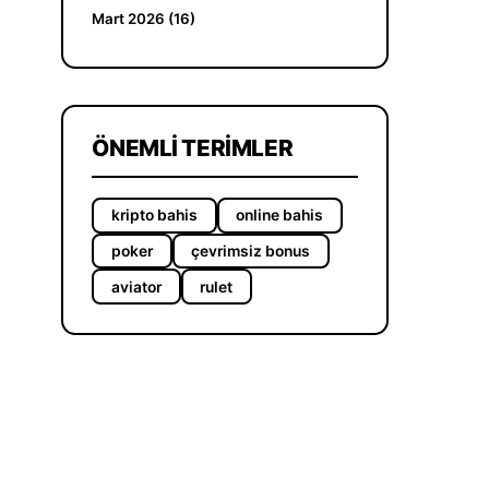
Mart 2026 (16)
ÖNEMLI TERIMLER
kripto bahis
online bahis
poker
çevrimsiz bonus
aviator
rulet