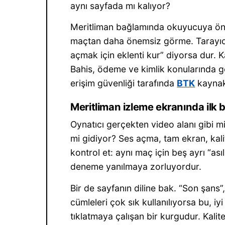
aynı sayfada mı kalıyor?
Meritliman bağlamında okuyucuya öner
maçtan daha önemsiz görme. Tarayıcı s
açmak için eklenti kur” diyorsa dur. Ka
Bahis, ödeme ve kimlik konularında g
erişim güvenliği tarafında
BTK
kaynakl
Meritliman izleme ekranında ilk b
Oynatıcı gerçekten video alanı gibi 
mi gidiyor? Ses açma, tam ekran, kali
kontrol et: aynı maç için beş ayrı “as
deneme yanılmaya zorluyordur.
Bir de sayfanın diline bak. “Son şans”
cümleleri çok sık kullanılıyorsa bu, iy
tıklatmaya çalışan bir kurgudur. Kalit