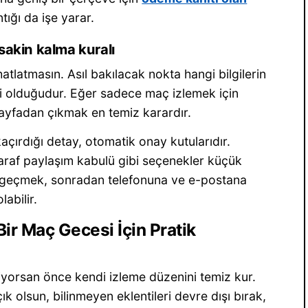
ığı da işe yarar.
sakin kalma kuralı
hatlatmasın. Asıl bakılacak nokta hangi bilgilerin
kli olduğudur. Eğer sadece maç izlemek için
sayfadan çıkmak en temiz karardır.
çırdığı detay, otomatik onay kutularıdır.
taraf paylaşım kabulü gibi seçenekler küçük
ıca geçmek, sonradan telefonuna ve e-postana
abilir.
Bir Maç Gecesi İçin Pratik
yorsan önce kendi izleme düzenini temiz kur.
ık olsun, bilinmeyen eklentileri devre dışı bırak,