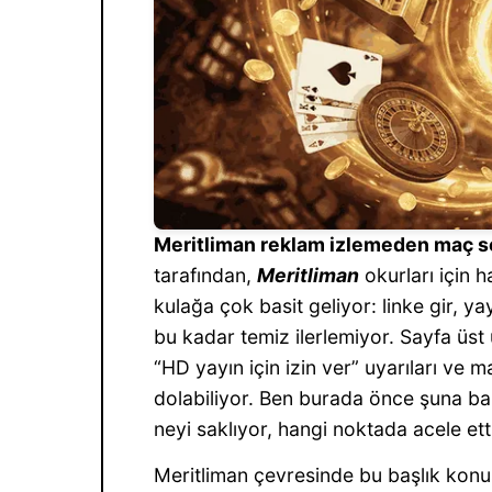
Meritliman reklam izlemeden maç s
tarafından,
Meritliman
okurları için 
kulağa çok basit geliyor: linke gir, y
bu kadar temiz ilerlemiyor. Sayfa üst 
“HD yayın için izin ver” uyarıları ve 
dolabiliyor. Ben burada önce şuna bak
neyi saklıyor, hangi noktada acele et
Meritliman çevresinde bu başlık kon